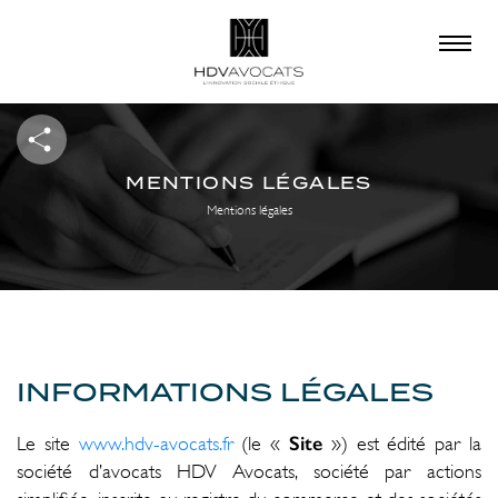
×
QUE RECHERCHEZ-
VOUS ?
MENTIONS LÉGALES
Mentions légales
INFORMATIONS LÉGALES
Site
Le site
www.hdv-avocats.fr
(le «
») est édité par la
société d’avocats HDV Avocats, société par actions