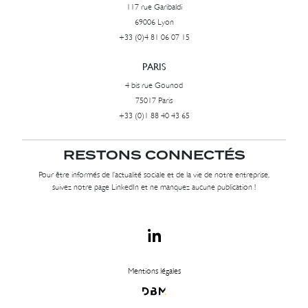
117 rue Garibaldi
69006 Lyon
+33 (0)4 81 06 07 15
PARIS
4 bis rue Gounod
75017 Paris
+33 (0)1 88 40 43 65
RESTONS CONNECTÉS
Pour être informés de l’actualité sociale et de la vie de notre entreprise,
suivez notre page LinkedIn et ne manquez aucune publication !
Mentions légales
Dbm